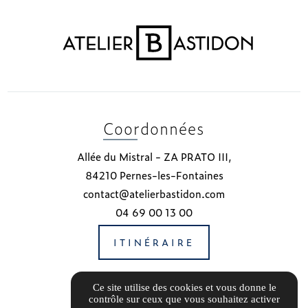
Coordonnées
Allée du Mistral - ZA PRATO III,
84210 Pernes-les-Fontaines
contact@atelierbastidon.com
04 69 00 13 00
ITINÉRAIRE
Notre Partenaire
Ce site utilise des cookies et vous donne le
contrôle sur ceux que vous souhaitez activer