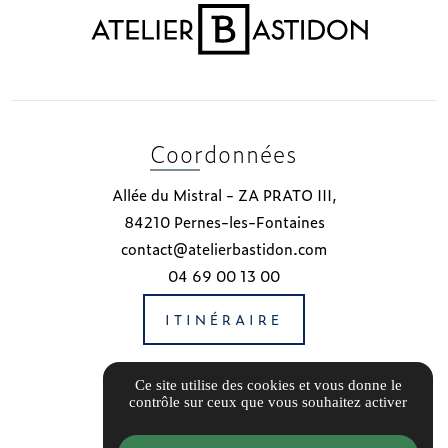
Coordonnées
Allée du Mistral - ZA PRATO III,
84210 Pernes-les-Fontaines
contact@atelierbastidon.com
04 69 00 13 00
ITINÉRAIRE
Notre Partenaire
Ce site utilise des cookies et vous donne le
contrôle sur ceux que vous souhaitez activer