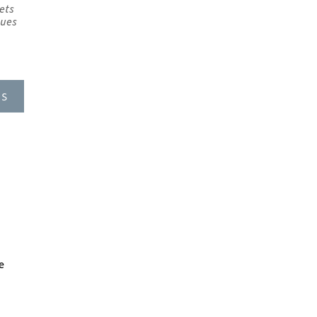
ets
ques
US
e