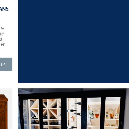
ANS
le
té
 à
 et
US