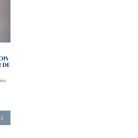
OIS
R DE
ins
US