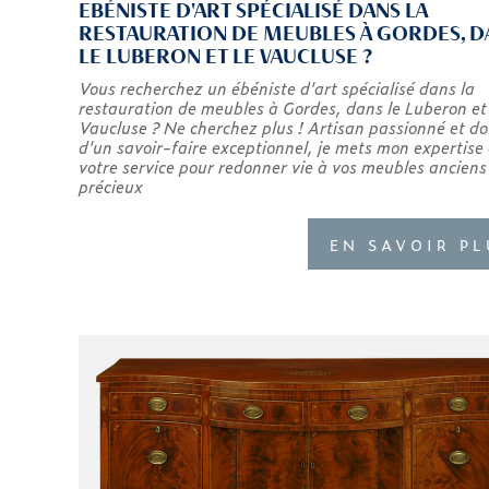
EBÉNISTE D'ART SPÉCIALISÉ DANS LA
RESTAURATION DE MEUBLES À GORDES, D
LE LUBERON ET LE VAUCLUSE ?
Vous recherchez un ébéniste d'art spécialisé dans la
restauration de meubles à Gordes, dans le Luberon et 
Vaucluse ? Ne cherchez plus ! Artisan passionné et do
d'un savoir-faire exceptionnel, je mets mon expertise
votre service pour redonner vie à vos meubles anciens
précieux
EN SAVOIR PL