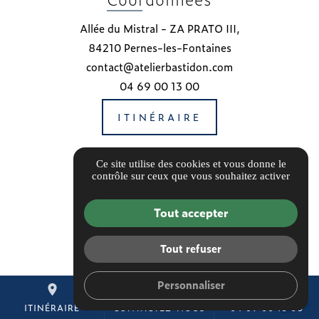
Allée du Mistral - ZA PRATO III,
84210 Pernes-les-Fontaines
contact@atelierbastidon.com
04 69 00 13 00
ITINÉRAIRE
Notre Partenaire
Ce site utilise des cookies et vous donne le
contrôle sur ceux que vous souhaitez activer
Tout accepter
Tout refuser
Personnaliser
place
mail
call
ITINÉRAIRE
CONTACTEZ-NOUS
04 69 00 13 00